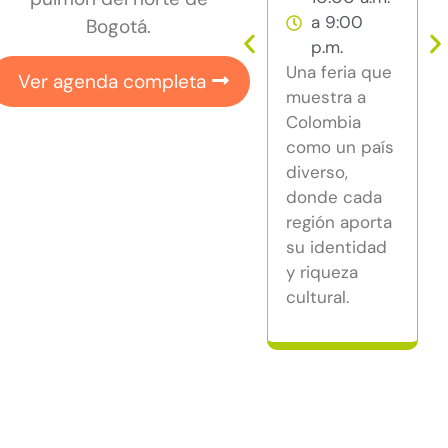
a 9:00
Bogotá.
L
p.m.
T
Una feria que
P
Ver agenda completa
muestra a
a
Colombia
e
como un país
l
diverso,
u
donde cada
d
región aporta
c
su identidad
d
y riqueza
p
cultural.
e
e
d