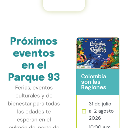
Próximos
eventos
en el
Parque 93
Colombia
T
son las
P
Ferias, eventos
Regiones
culturales y de
bienestar para todas
31 de julio
al 2 agosto
las edades te
2026
esperan en el
10:00 a.m.
pulmón del norte de