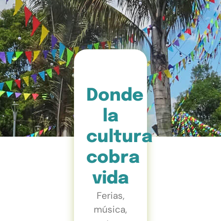
Donde
la
cultura
cobra
vida
Ferias,
música,