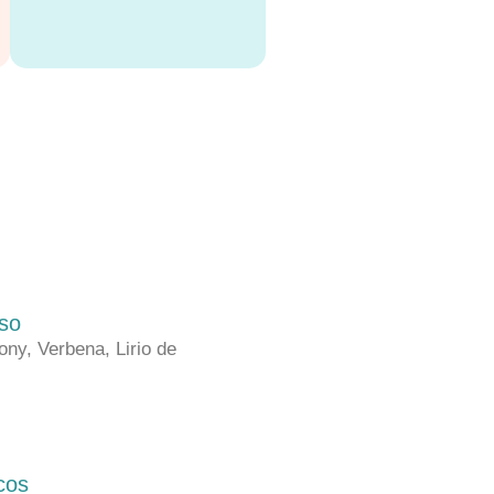
so
ny, Verbena, Lirio de
cos