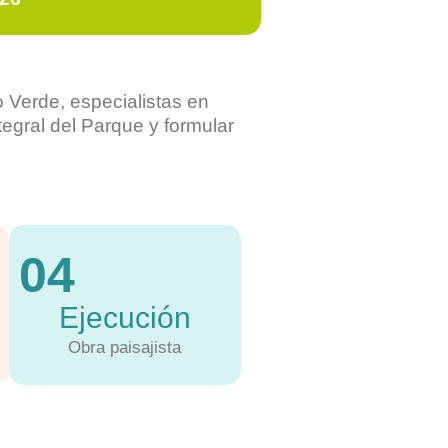
 Verde, especialistas en
tegral del Parque y formular
04
Ejecución
Obra paisajista