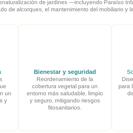
naturalización de jardines —incluyendo Paraíso Infan
 de alcorques, el mantenimiento del mobiliario y l
a
Bienestar y seguridad
So
s
Reordenamiento de la
Dise
que
cobertura vegetal para un
para l
en un
entorno más saludable, limpio
di
s y
y seguro, mitigando riesgos
fitosanitarios.